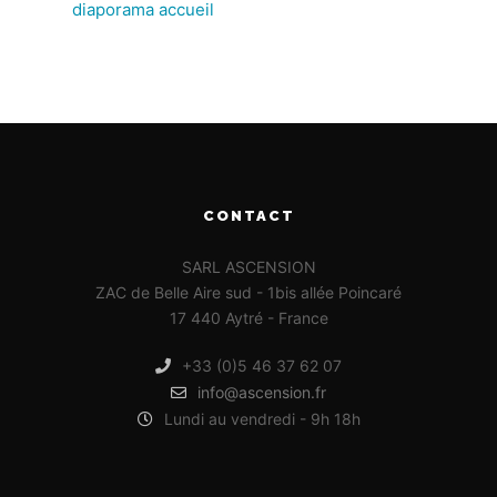
diaporama accueil
CONTACT
SARL ASCENSION
ZAC de Belle Aire sud - 1bis allée Poincaré
17 440 Aytré - France
+33 (0)5 46 37 62 07
info@ascension.fr
Lundi au vendredi - 9h 18h