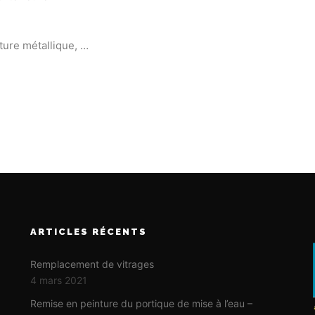
ture métallique, …
ARTICLES RÉCENTS
Remplacement de vitrages
4 mars 2021
Remise en peinture du portique de mise à l’eau –