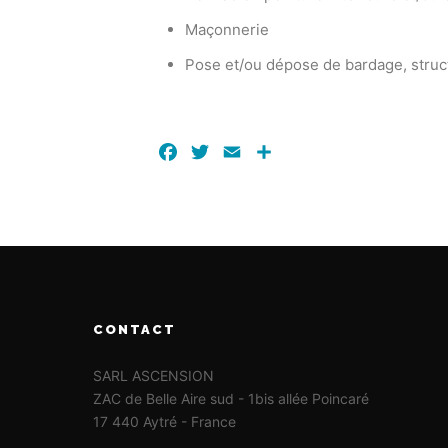
Maçonnerie
Pose et/ou dépose de bardage, struc
Facebook
Twitter
Email
Partager
CONTACT
SARL ASCENSION
ZAC de Belle Aire sud - 1bis allée Poincaré
17 440 Aytré - France