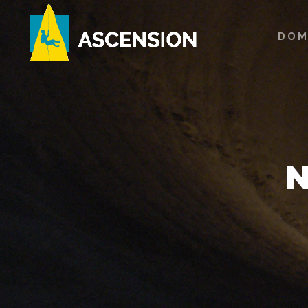
DOM
N