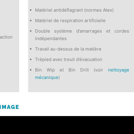
Matériel antidéflagrant (normes Atex)
Matériel de respiration artificielle
Double système d’amarrages et cordes
action
indépendantes
Travail au-dessus de la matière
Trépied avec treuil d’évacuation
Bin Wip et Bin Drill (voir
nettoyage
mécanique
)
 IMAGE