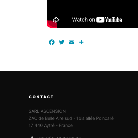
Facebook
Twitter
Email
Partager
CONTACT
SARL ASCENSION
ZAC de Belle Aire sud - 1bis allée Poincaré
17 440 Aytré - France