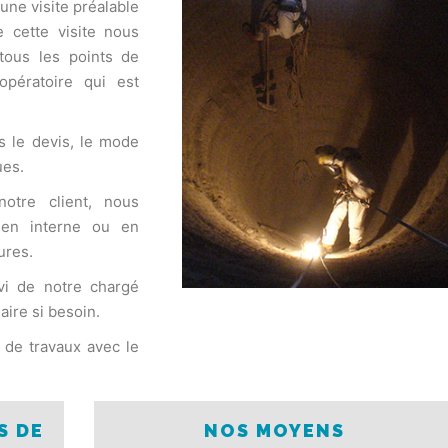
une visite préalable
 cette visite nous
tous les points de
pératoire qui est
s le devis, le mode
ues.
notre client, nous
 en interne ou en
ures.
vi de notre chargé
aire si besoin.
n de travaux avec le
S DE
NOS MOYENS