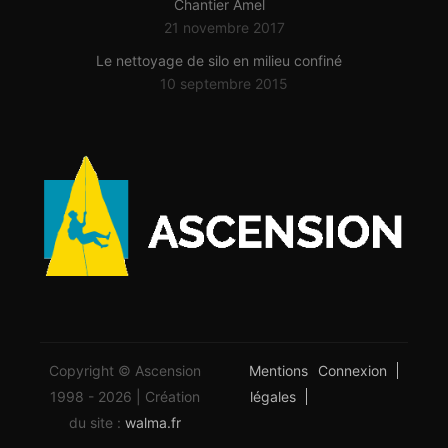
Chantier Amel
21 novembre 2017
Le nettoyage de silo en milieu confiné
10 septembre 2015
Copyright © Ascension
Mentions
Connexion
1998 - 2026 | Création
légales
du site :
walma.fr