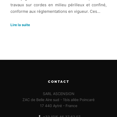
travaux sur cordes en milieu périlleux et confiné,
conforme aux réglementations en vigueur. Ces…
Lire la suite
CONTACT
SARL ASCENSION
ZAC de Belle Aire sud - 1bis allée Poincaré
17 440 Aytré - France
+33 (0)5 46 37 62 07