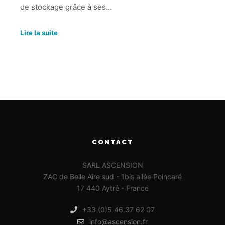
de stockage grâce à ses…
Lire la suite
CONTACT
SARL ASCENSION
ZAC de Belle Aire sud - 1bis allée Poincaré
17 440 Aytré - France
+33 (0)5 46 37 62 07
info@ascension.fr