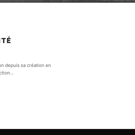
ITÉ
ion depuis sa création en
action…