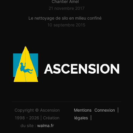
Chantier Amel
21 novembre 2017
Le nettoyage de silo en milieu confiné
10 septembre 2015
Copyright © Ascension
Mentions
Connexion
1998 - 2026 | Création
légales
du site :
walma.fr