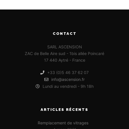
CONTACT
SARL ASCENSION
ZAC de Belle Aire sud - 1bis allée Poincaré
17 440 Aytré - France
+33 (0)5 46 37 62 07
info@ascension.fr
Lundi au vendredi - 9h 18h
ARTICLES RÉCENTS
Remplacement de vitrages