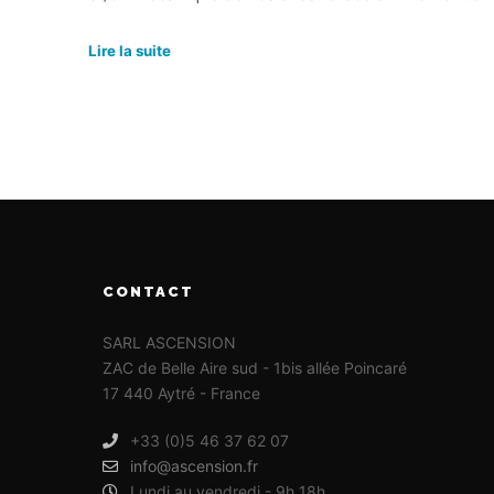
Lire la suite
CONTACT
SARL ASCENSION
ZAC de Belle Aire sud - 1bis allée Poincaré
17 440 Aytré - France
+33 (0)5 46 37 62 07
info@ascension.fr
Lundi au vendredi - 9h 18h