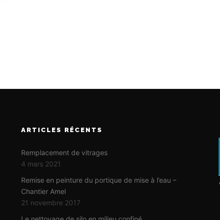
ARTICLES RÉCENTS
Remplacement de vitrages
4 mars 2021
Remise en peinture du portique de mise à l’eau –
Chantier Amel
21 novembre 2017
Le nettoyage de silo en milieu confiné